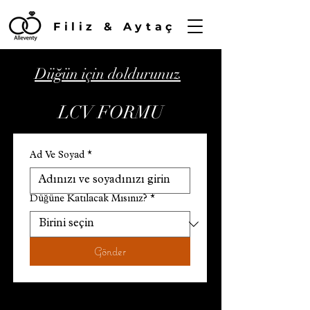
Filiz & Aytaç
Düğün için doldurunuz
LCV FORMU
Ad Ve Soyad
*
Düğüne Katılacak Mısınız?
*
Gönder